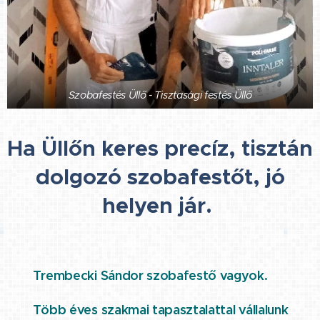
Szobafestés Üllő - Tisztasági festés Üllő
Ha Üllőn keres precíz, tisztán
dolgozó szobafestőt, jó
helyen jár.
⭐ Trembecki Sándor szobafestő vagyok.
Több éves szakmai tapasztalattal vállalunk
⭐