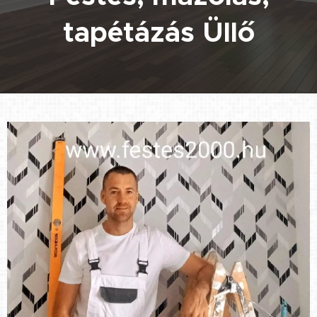
tapétázás Üllő