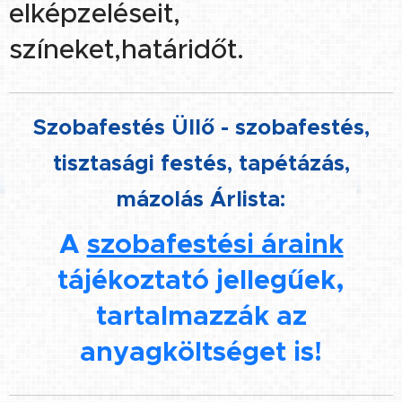
elképzeléseit,
színeket,határidőt.
Szobafestés Üllő - szobafestés,
tisztasági festés, tapétázás,
mázolás Árlista:
A
szobafestési áraink
tájékoztató jellegűek,
tartalmazzák az
anyagköltséget is!