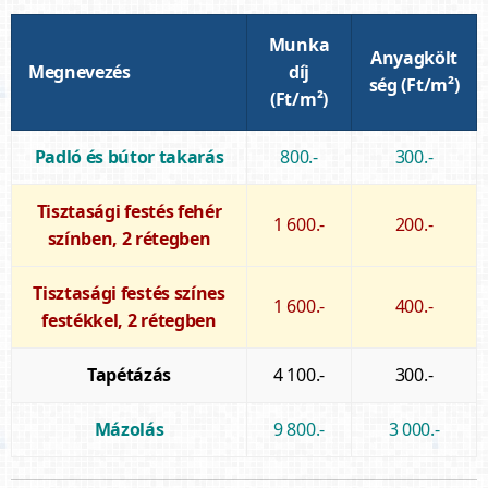
Munka
Anyagkölt
Megnevezés
díj
ség (Ft/m²)
(Ft/m²)
Padló és bútor takarás
800.-
300.-
Tisztasági festés fehér
1 600.-
200.-
színben, 2 rétegben
Tisztasági festés színes
1 600.-
400.-
festékkel, 2 rétegben
Tapétázás
4 100.-
300.-
Mázolás
9 800.-
3 000.-