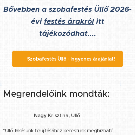
Bővebben a szobafestés Üllő 2026-
évi
festés árakról
itt
tájékozódhat....
🖌️ Szobafestés Üllő - Ingyenes árajánlat!
Megrendelőink mondták:
Nagy Krisztina, Üllő
⭐⭐⭐⭐⭐
"Üllői lakásunk felújításához kerestünk megbízható