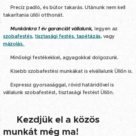
☑️ Precíz padló, és bútor takarás. Utánunk nem kell
takarítania üllői otthonát.
☑️
Munkánkra 1 év garanciát vállalunk,
legyen az
szobafestés,
tisztasági festés,
tapétázás,
vagy
mázolás.
☑️ Minőségi festékekkel, agyagokkal dolgozunk.
☑️ Kisebb szobafestési munkákat is elvállalunk Üllőn is.
☑️ Expressz gyorsasággal, rövid határidővel is
vállalunk szobafestést, tisztasági festést Üllőn.
👉 Kezdjük el a közös
munkát még ma!