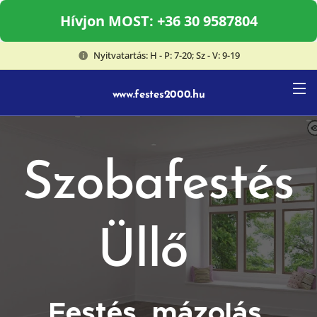
Hívjon MOST: +36 30 9587804
Nyitvatartás: H - P: 7-20; Sz - V: 9-19
www.festes2000.hu
Szobafestés
Üllő
Festés, mázolás,