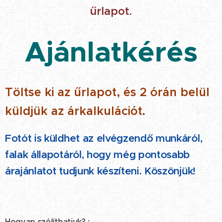
űrlapot.
Ajánlatkérés
Töltse ki az űrlapot, és 2 órán belül
küldjük az árkalkulációt.
Fotót is küldhet az elvégzendő munkáról,
falak állapotáról, hogy még pontosabb
árajánlatot tudjunk készíteni. Köszönjük!
Hogyan szólíthatjuk? :