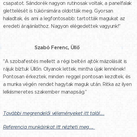
csapatot. Sándorék nagyon rutinosak voltak, a panelfalak
glettelését is tükörsimára oldották meg. Gyorsan
haladtak, és ami a legfontosabb: tartották magukat az
eredeti árajánlathoz. Nagyon elégedettek vagyunk!"
Szabó Ferenc, Üllő
⭐⭐⭐⭐⭐
"A szobafestés mellett a régi beltéri ajtók mázolását is
rájuk bíztuk Üllőn. Olyanok lettek, mintha újak lennének!
Pontosan érkeztek, minden reggel pontosan kezdtek, és
a munka végén rendet hagytak maguk után. Ritka az ilyen
lelkiismeretes szakember manapság."
További megrendelői véleményeket itt talál....
Referencia munkáinkat itt nézheti meg....