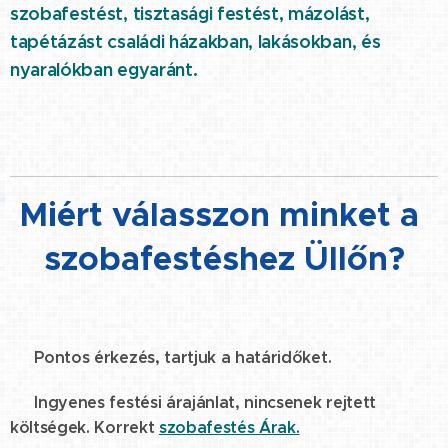
szobafestést, tisztasági festést, mázolást,
tapétázást családi házakban, lakásokban, és
nyaralókban egyaránt.
Miért válasszon minket a
szobafestéshez Üllőn?
☑️ Pontos érkezés, tartjuk a határidőket.
☑️ Ingyenes festési árajánlat, nincsenek rejtett
költségek. Korrekt
szobafestés Árak.