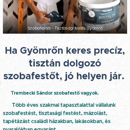
Szobafestés - Tisztasági festés Gyömrő
Ha Gyömrőn keres precíz,
tisztán dolgozó
szobafestőt, jó helyen jár.
⭐ Trembecki Sándor szobafestő vagyok.
Több éves szakmai tapasztalattal vállalunk
⭐
szobafestést, tisztasági festést, mázolást,
tapétázást családi házakban, lakásokban, és
nyaralókban egyaránt.