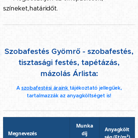
színeket,határidőt.
Szobafestés Gyömrő - szobafestés,
tisztasági festés, tapétázás,
mázolás Árlista:
A
szobafestési áraink
tájékoztató jellegűek,
tartalmazzák az anyagköltséget is!
Munka
Anyagkölt
Megnevezés
díj
ség (Ft/m²)