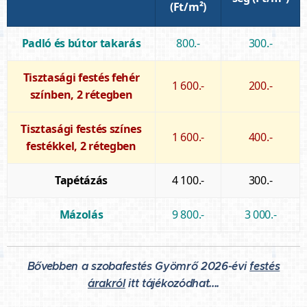
(Ft/m²)
Padló és bútor takarás
800.-
300.-
Tisztasági festés fehér
1 600.-
200.-
színben, 2 rétegben
Tisztasági festés színes
1 600.-
400.-
festékkel, 2 rétegben
Tapétázás
4 100.-
300.-
Mázolás
9 800.-
3 000.-
Bővebben a szobafestés Gyömrő 2026-évi
festés
árakról
itt tájékozódhat....