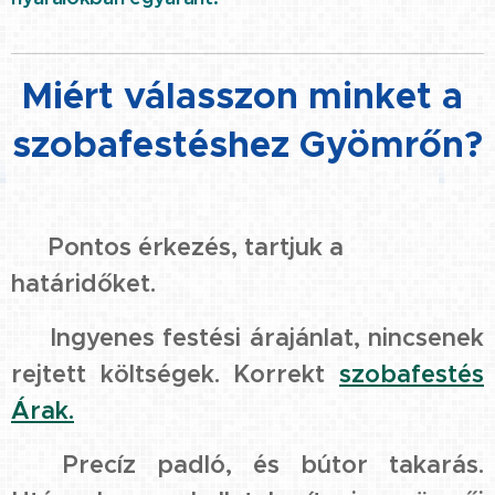
Miért válasszon minket a
szobafestéshez Gyömrőn?
☑️ Pontos érkezés, tartjuk a
határidőket.
☑️ Ingyenes festési árajánlat, nincsenek
rejtett költségek. Korrekt
szobafestés
Árak.
☑️ Precíz padló, és bútor takarás.