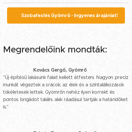
🖌️ Szobafestés Gyömrő - Ingyenes árajánlat!
Megrendelőink mondták:
Kovács Gergő, Gyömrő
⭐⭐⭐⭐⭐
"Új építésű lakásunk falait kellett átfesteni. Nagyon precíz
munkát végeztek a srácok, az élek és a színtalálkozások
tökéletesek lettek. Gyömrőn nehéz ilyen korrekt és
pontos brigádot találni, akik ráadásul tartják a határidőket
is."