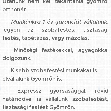
Utánunk nem kell takarítania gyömrői
otthonát.
☑️
Munkánkra 1 év garanciát vállalunk
,
legyen az szobafestés, tisztasági
festés, tapétázás, vagy mázolás.
☑️ Minőségi festékekkel, agyagokkal
dolgozunk.
☑️ Kisebb szobafestési munkákat is
elvállalunk Gyömrőn is.
☑️ Expressz gyorsasággal, rövid
határidővel is vállalunk szobafestést,
tisztasági festést Gyömrőn.