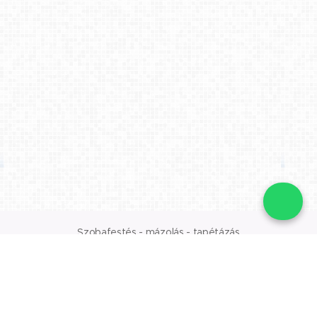
📞
Szobafestés - mázolás - tapétázás
Az oldalt a
Webnode
működteti
Ingyenes árajánlatkérés: