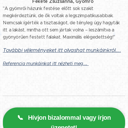
Fekete Zsuzsanna, Gyömrő
⭐⭐⭐⭐⭐
"A gyömrői házunk festése előtt sok szakit
megkérdeztünk, de ők voltak a legszimpatikusabbak.
Nemcsak ígérték a tisztaságot, de tényleg úgy hagyták
itt a lakást, mintha ott sem jártak volna – leszámítva a
gyönyörűen festett falakat. Maximális elégedettség!"
További véleményeket itt olvashat munkáinkról....
Referencia munkáinkat itt nézheti meg....
📞
Hívjon bizalommal vagy írjon
üzenetet!