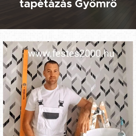
tapétázás Gyömrő