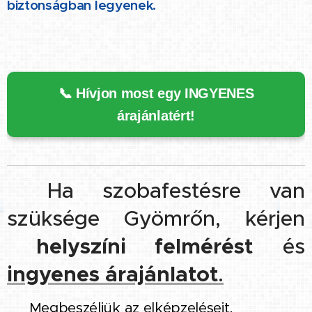
biztonságban legyenek.
📞 Hívjon most egy INGYENES
árajánlatért!
Ha szobafestésre van
👉
szüksége Gyömrőn, kérjen
helyszíni felmérést
és
ingyenes árajánlatot
.
👉
Megbeszéljük az elképzeléseit,