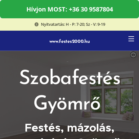
Hívjon MOST: +36 30 9587804
Nyitvatartás: H - P: 7-20; Sz - V: 9-19
www.festes2000.hu
Szobafestés
Gyömrő
Festés, mázolás,