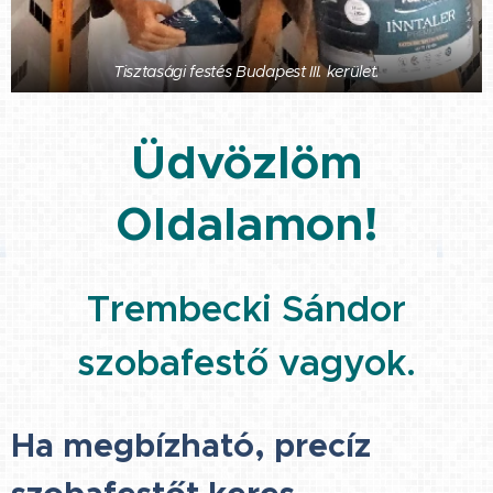
Tisztasági festés Budapest III. kerület.
Üdvözlöm
Oldalamon!
Trembecki Sándor
szobafestő vagyok.
Ha megbízható, precíz