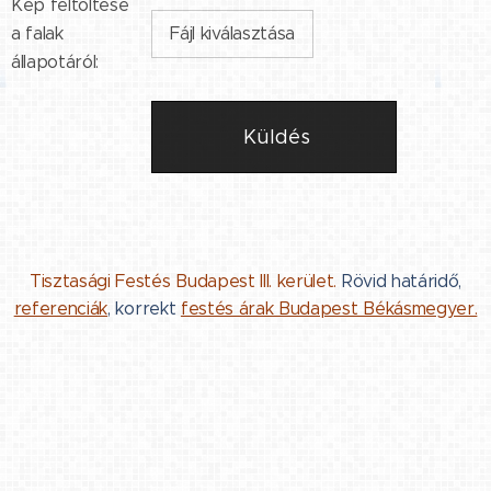
Kép feltöltése
a falak
Fájl kiválasztása
állapotáról:
Küldés
Tisztasági Festés Budapest III. kerület.
Rövid határidő,
referenciák
, korrekt
festés árak Budapest Békásmegyer.