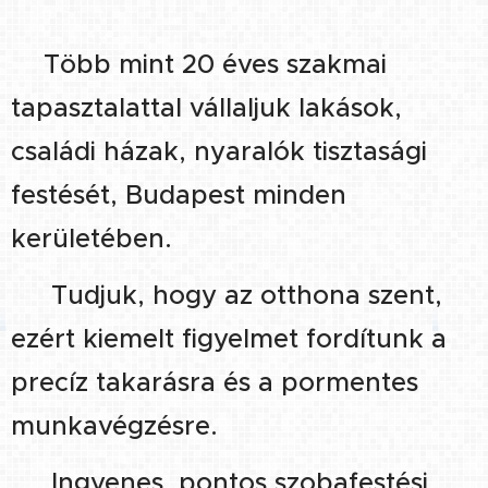
🔹Több mint 20 éves szakmai
tapasztalattal vállaljuk lakások,
családi házak, nyaralók tisztasági
festését, Budapest minden
kerületében.
🔹
Tudjuk, hogy az otthona szent,
ezért kiemelt figyelmet fordítunk a
precíz takarásra és a pormentes
munkavégzésre.
🔹
Ingyenes, pontos szobafestési