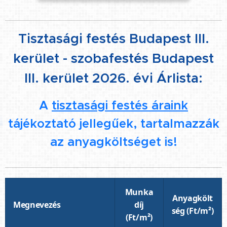
Tisztasági festés Budapest III.
kerület - szobafestés Budapest
III. kerület 2026. évi Árlista:
A
tisztasági festés áraink
tájékoztató jellegűek, tartalmazzák
az anyagköltséget is!
Munka
Anyagkölt
Megnevezés
díj
ség (Ft/m²)
(Ft/m²)