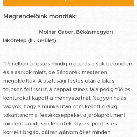
Megrendelőink mondták:
⭐⭐⭐⭐⭐
Molnár Gábor, Békásmegyeri
lakótelep (III. kerület)
"Panelban a festés mindig macerás a sok betonelem
és a sarkok miatt, de Sándorék mesterien
megoldották. A tisztasági festés után a lakás
teljesen felfrissült, a nappali színes fala pedig tűéles
kontúrokat kapott a mennyezetnél. Nagyon hálás
vagyok, hogy a munka után nem kellett órákig
takarítanom a festékcseppeket a járólapról, mert
mindent gondosan lefedtek. Gyors, pontos és
korrekt brigád, bátran ajánlom őket minden