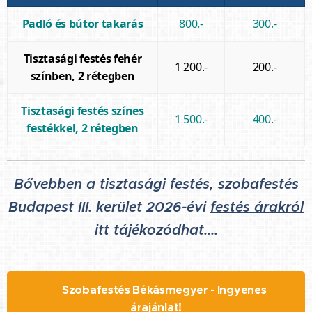
Padló és bútor takarás
800.-
300.-
Tisztasági festés fehér
1 200.-
200.-
színben, 2 rétegben
Tisztasági festés színes
1 500.-
400.-
festékkel, 2 rétegben
Bővebben a tisztasági festés, szobafestés
Budapest III. kerület 2026-évi
festés árakról
itt tájékozódhat....
🖌️ Szobafestés Békásmegyer - Ingyenes
árajánlat!