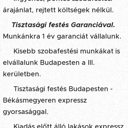
árajánlat, rejtett költségek nélkül.
🔹
Tisztasági festés
Garanciával.
Munkánkra 1 év garanciát vállalunk.
🔹
Kisebb szobafestési munkákat is
elvállalunk Budapesten a III.
kerületben.
🔹
Tisztasági festés Budapesten -
Békásmegyeren expressz
gyorsasággal.
🔹 Kiadás előtt álló lakások expressz