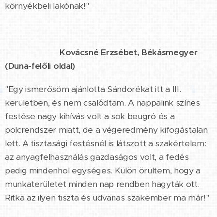
környékbeli lakónak!"
⭐⭐⭐⭐⭐
Kovácsné Erzsébet, Békásmegyer
(Duna-felőli oldal)
"Egy ismerősöm ajánlotta Sándorékat itt a III.
kerületben, és nem csalódtam. A nappalink színes
festése nagy kihívás volt a sok beugró és a
polcrendszer miatt, de a végeredmény kifogástalan
lett. A tisztasági festésnél is látszott a szakértelem:
az anyagfelhasználás gazdaságos volt, a fedés
pedig mindenhol egységes. Külön örültem, hogy a
munkaterületet minden nap rendben hagyták ott.
Ritka az ilyen tiszta és udvarias szakember ma már!"