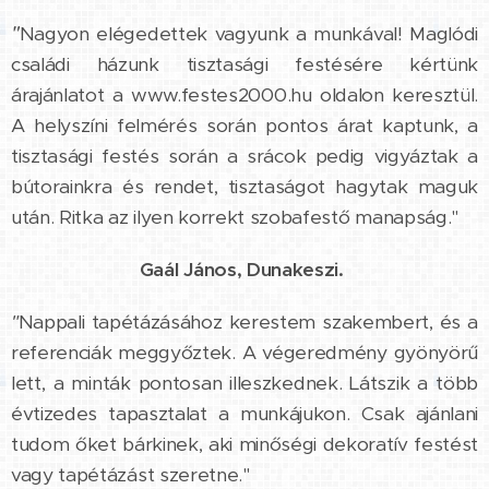
"
Nagyon elégedettek vagyunk a munkával! Maglódi
családi házunk tisztasági festésére kértünk
árajánlatot a www.festes2000.hu oldalon keresztül.
A helyszíni felmérés során pontos árat kaptunk, a
tisztasági festés során a srácok pedig vigyáztak a
bútorainkra és rendet, tisztaságot hagytak maguk
után. Ritka az ilyen korrekt szobafestő manapság."
⭐⭐⭐⭐⭐ Gaál János, Dunakeszi.
"
Nappali tapétázásához kerestem szakembert, és a
referenciák meggyőztek. A végeredmény gyönyörű
lett, a minták pontosan illeszkednek. Látszik a több
évtizedes tapasztalat a munkájukon. Csak ajánlani
tudom őket bárkinek, aki minőségi dekoratív festést
vagy tapétázást szeretne."