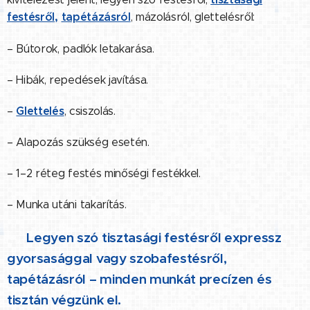
festésről,
tapétázásról
, mázolásról, glettelésről:
–
Bútorok, padlók letakarása.
–
Hibák, repedések javítása.
Glettelés
–
,
csiszolás.
–
Alapozás szükség esetén.
–
1–2 réteg festés minőségi festékkel.
–
Munka utáni takarítás.
👉 Legyen szó tisztasági festésről expressz
gyorsasággal vagy szobafestésről,
tapétázásról – minden munkát precízen és
tisztán végzünk el.