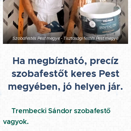
Szobafestés Pest megye - Tisztasági festés Pest megye
Ha megbízható, precíz
szobafestőt keres Pest
megyében, jó helyen jár.
🔹Trembecki Sándor szobafestő
vagyok.