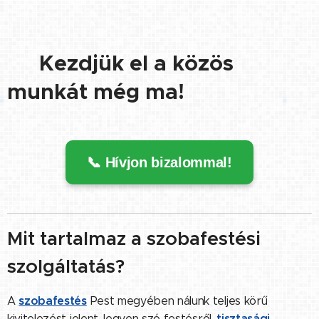
👉 Kezdjük el a közös
munkát még ma!
📞 Hívjon bizalommal!
Mit tartalmaz a szobafestési
szolgáltatás?
szobafestés
A
Pest megyében nálunk teljes körű
tisztasági
kivitelezést jelent, legyen szó festésről,