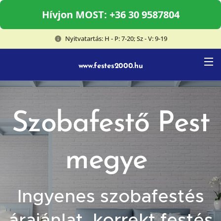
Hívjon MOST: +36 30 9587804
Nyitvatartás: H - P: 7-20; Sz - V: 9-19
www.festes2000.hu
Szobafestő Pest
megye
Ingyenes szobafestés
árajánlat, korrekt festés