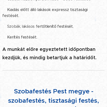
✔️
Kiadás előtt álló lakások expressz tisztasági
festését.
✔️Szobák, lakásos f
ertőtlenítő festését.
✔️
Kerítés festését.
A munkát előre egyeztetett időpontban
kezdjük, és mindig betartjuk a határidőt.
Szobafestés Pest megye -
szobafestés, tisztasági festés,