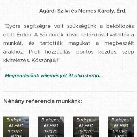
⭐⭐⭐⭐⭐ Agárdi Szilvi és Nemes Károly, Érd.
"
Gyors segítségre volt szükségünk a beköltözés
előtt Érden. A Sándorék rövid határidővel vállalták a
munkát, és tartották magukat a megbeszélt
árakhoz. Profi hozzáállás, pontos kezdés, szép
kivitelezés. Köszönjük!"
Megrendelőink véleményét itt olvashatja...
Néhány referencia munkánk:
Szobafestés
Szobafestés
Lakásfestés
Lakásfestés
Budapest
Budapest
Budapest
Budapest
és Pest
és Pest
és Pest
és Pest
megye -
megye-
megye-
megye -
előtte
utána
előtte
utána