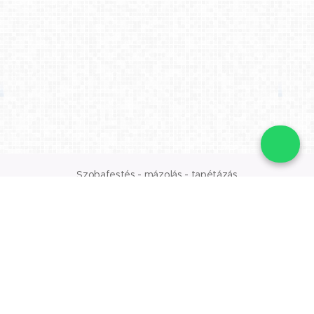
📞
Szobafestés - mázolás - tapétázás
Az oldalt a
Webnode
működteti
Ingyenes árajánlatkérés:
+36 30 958 7804
✉️ trembeckis@gmail.com