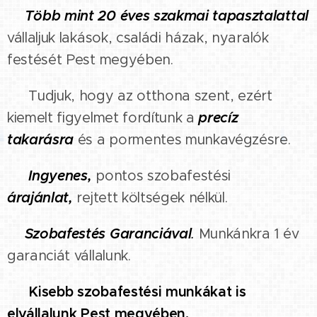
🔹
Több mint 20 éves szakmai tapasztalattal
vállaljuk lakások, családi házak, nyaralók
festését Pest megyében.
🔹
Tudjuk, hogy az otthona szent, ezért
kiemelt figyelmet fordítunk a
precíz
takarásra
és a pormentes munkavégzésre.
🔹
Ingyenes,
pontos szobafestési
árajánlat,
rejtett költségek nélkül.
🔹
Szobafestés Garanciával
.
Munkánkra 1 év
garanciát vállalunk.
🔹
Kisebb szobafestési munkákat is
elvállalunk
Pest megyében.