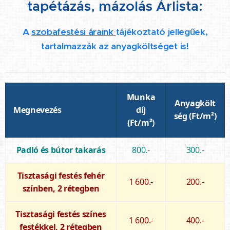
tapétázás, mázolás Árlista:
A
szobafestési áraink
tájékoztató jellegűek,
tartalmazzák az anyagköltséget is!
Munka
Anyagkölt
Megnevezés
díj
ség (Ft/m²)
(Ft/m²)
Padló és bútor takarás
800.-
300.-
Tisztasági festés fehér
1 600.-
200.-
színben, 2 rétegben
Tisztasági festés színes
1 600.-
400.-
festékkel, 2 rétegben