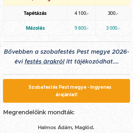
Tapétázás
4 100.-
300.-
Mázolás
9 800.-
3 000.-
Bővebben a szobafestés Pest megye 2026-
évi
festés árakról
itt tájékozódhat....
🖌️ Szobafestés Pest megye - Ingyenes
árajánlat!
Megrendelőink mondták:
⭐⭐⭐⭐⭐
Halmos Ádám, Maglód.