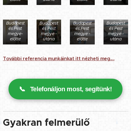
Fotó
Fotó
Tisztasági
Tisztasági
tapétázás
tapétázás
festés
festés
Budapest
Budapest
Budapest
Budapest
és Pest
és Pest
és Pest
és Pest
megye-
megye -
megye -
megye -
előtte
utána
előtte
utána
További referencia munkáinkat itt nézheti meg....
📞
Telefonáljon most, segítünk!
Gyakran felmerülő