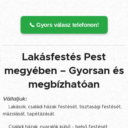
📞 Gyors válasz telefonon!
Lakásfestés Pest
megyében – Gyorsan és
megbízhatóan
Vállaljuk:
✔️L
akások, családi házak festését, tisztasági festését,
mázolását, tapétázását.
✔️
Családi házak, nyaralók külső - belső festését.