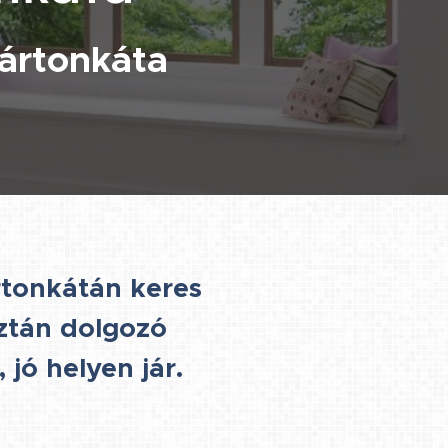
ártonkáta
tonkátán keres
sztán dolgozó
 jó helyen jár.