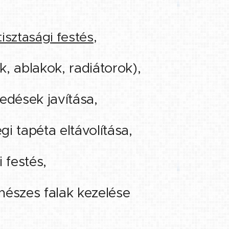
tisztasági festés
,
k, ablakok, radiátorok),
pedések javítása,
égi tapéta eltávolítása,
i festés,
enészes falak kezelése