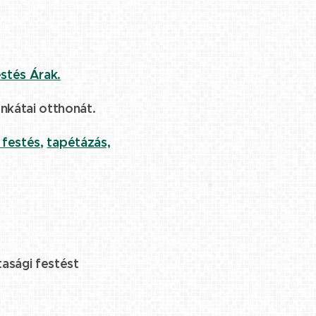
stés Árak.
onkátai otthonát.
 festés,
tapétázás,
tasági festést