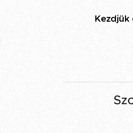
👉 Kezdjük
Szo