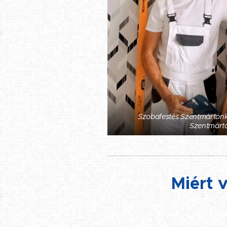
Szobafestés Szentmártonká
Szentmárt
Miért 