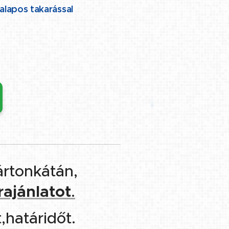
 alapos takarással
rtonkátán,
rajánlatot
.
,határidőt.