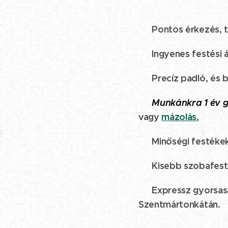
☑️ Pontos érkezés, t
☑️ Ingyenes festési á
☑️ Precíz padló, és 
☑️
Munkánkra 1 év g
vagy
mázolás.
☑️ Minőségi festéke
☑️ Kisebb szobafesté
☑️ Expressz gyorsaság
Szentmártonkátán.