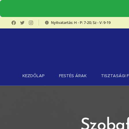
Nyitvatartás: H - P: 7-20; Sz - V: 9-19
KEZDŐLAP
FESTÉS ÁRAK
TISZTASÁGI 
Szoba