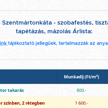
 Szentmártonkáta - szobafestés, tiszta
tapétázás, mázolás Árlista:
aink
tájékoztató jellegűek, tartalmazzák az anya
Munkadíj (Ft/m²)
útor takarás
800.-
ér színben, 2 rétegben
1 600.-