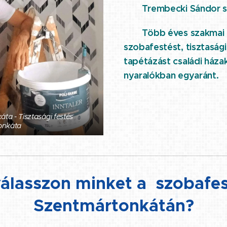
⭐ Trembecki Sándor s
Több éves szakmai t
⭐
szobafestést, tisztasági
tapétázást családi háza
nyaralókban egyaránt.
ta - Tisztasági festés
onkáta
válasszon minket a szobafe
Szentmártonkátán?