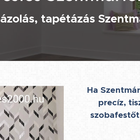
ázolás, tapétázás Szentm
Ha Szentmár
precíz, ti
szobafestőt,