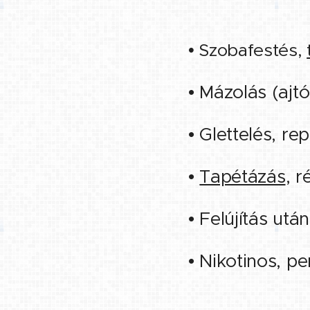
• Szobafestés,
• Mázolás (ajtó
• Glettelés, re
•
Tapétázás
, r
• Felújítás után
• Nikotinos, p