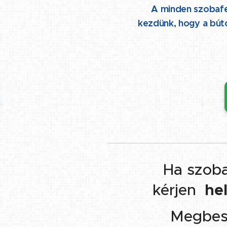
👉 A minden szobafest
kezdünk, hogy a bút
Ha szoba
👉
kérjen
hel
Megbeszé
👉