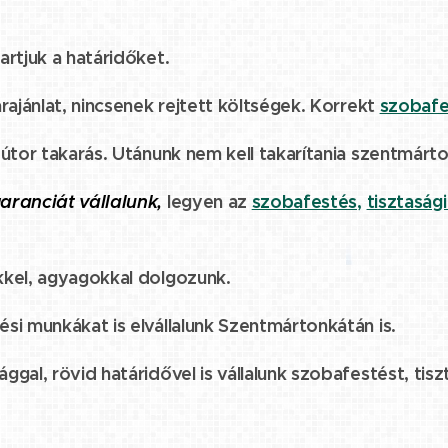
artjuk a határidőket.
rajánlat, nincsenek rejtett költségek. Korrekt
szobafe
bútor takarás. Utánunk nem kell takarítania szentmárt
aranciát vállalunk,
legyen az
szobafestés,
tisztasági
kkel, agyagokkal dolgozunk.
si munkákat is elvállalunk Szentmártonkátán is.
gal, rövid határidővel is vállalunk szobafestést, tisz