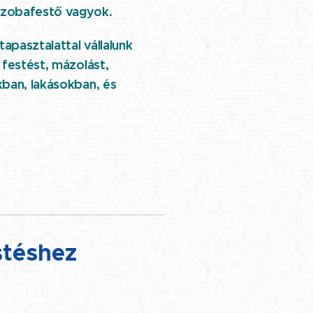
zobafestő vagyok.
apasztalattal vállalunk
 festést, mázolást,
kban, lakásokban, és
stéshez