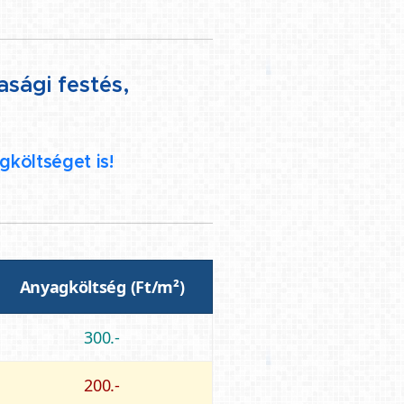
sági festés,
gköltséget is!
Anyagköltség (Ft/m²)
300.-
200.-