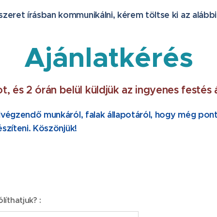
eret írásban kommunikálni, kérem töltse ki az alábbi
Ajánlatkérés
ot, és 2 órán belül küldjük az ingyenes festés 
elvégzendő munkáról, falak állapotáról, hogy még po
észíteni. Köszönjük!
íthatjuk? :