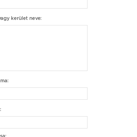
vagy kerület neve:
áma:
:
sa: