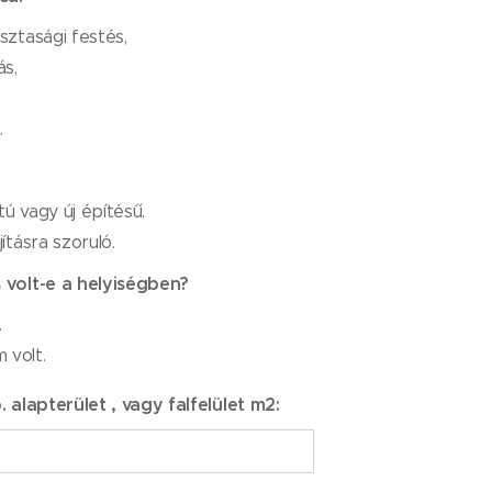
isztasági festés,
s,
.
tú vagy új építésű.
jításra szoruló.
volt-e a helyiségben?
.
 volt.
 alapterület , vagy falfelület m2: