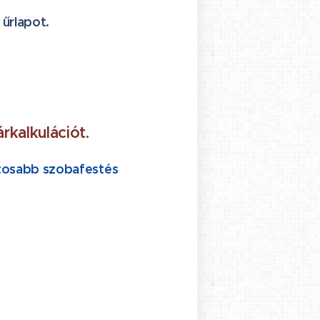
 űrlapot.
árkalkulációt.
ntosabb szobafestés