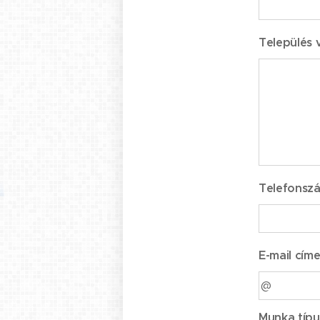
Település 
Telefonsz
E-mail címe
Munka típu