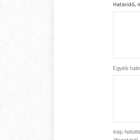
Határidő, 
Egyéb tudni
Kép feltölt