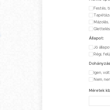
Festés, t
Tapétázá
Mázolás,
Glettelés
Állapot:
Jó állapo
Régi, felú
Dohányzás 
Igen, volt
Nem, nem
Méretek kb.