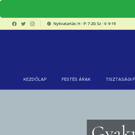
Nyitvatartás: H - P: 7-20; Sz - V: 9-19
KEZDŐLAP
FESTÉS ÁRAK
TISZTASÁGI 
Gyakr