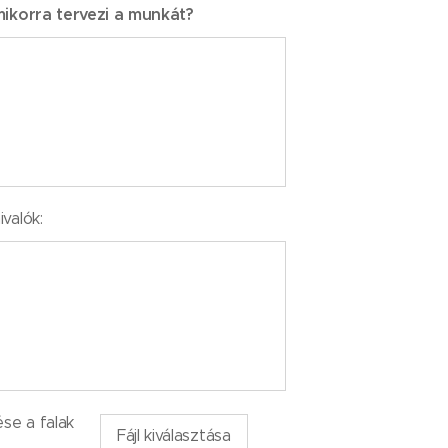
mikorra tervezi a munkát?
valók:
ése a falak
Fájl kiválasztása