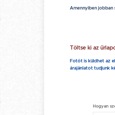
Amennyiben jobban sz
Töltse ki az űrlap
Fotót is küldhet az 
árajánlatot tudjunk k
Hogyan szól