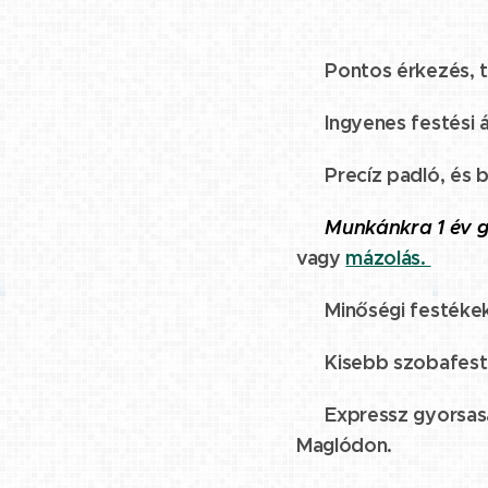
☑️ Pontos érkezés, t
☑️ Ingyenes festési á
☑️ Precíz padló, és b
☑️
Munkánkra 1 év g
vagy
mázolás.
☑️ Minőségi festéke
☑️ Kisebb szobafesté
☑️ Expressz gyorsaság
Maglódon.