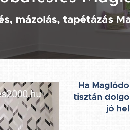
és, mázolás, tapétázás M
Ha Maglódon
tisztán dolg
jó he