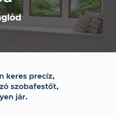
aglód
 keres precíz,
ozó szobafestőt,
lyen jár.