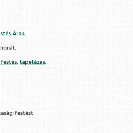
stés Árak.
thonát.
 festés,
tapétázás,
tasági festést