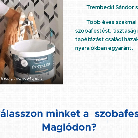
⭐ Trembecki Sándor s
Több éves szakmai t
⭐
szobafestést, tisztasági
tapétázást családi háza
nyaralókban egyaránt.
ztasági festés Maglód
válasszon minket a szobafe
Maglódon?