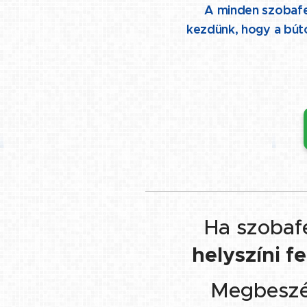
👉 A minden szobafest
kezdünk, hogy a bút
Ha szobaf
👉
helyszíni f
Megbeszélj
👉