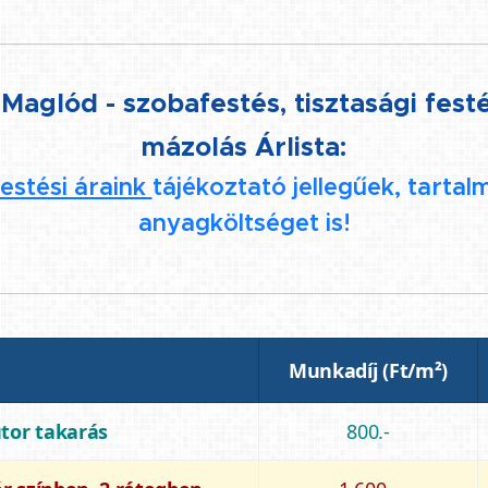
Maglód - szobafestés, tisztasági festé
mázolás Árlista:
estési áraink
tájékoztató jellegűek, tarta
anyagköltséget is!
Munkadíj (Ft/m²)
útor takarás
800.-