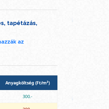
s, tapétázás,
lmazzák az
Anyagköltség (Ft/m²)
300.-