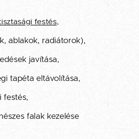
tisztasági festés
,
k, ablakok, radiátorok),
pedések javítása,
égi tapéta eltávolítása,
i festés,
enészes falak kezelése