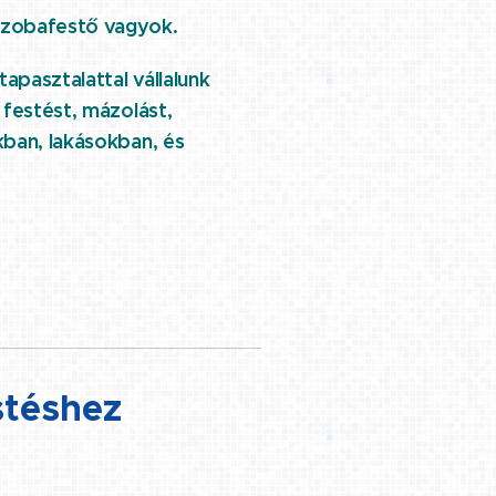
zobafestő vagyok.
apasztalattal vállalunk
 festést, mázolást,
kban, lakásokban, és
stéshez