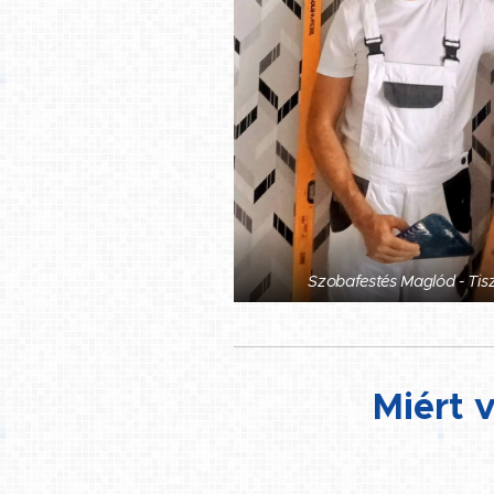
Szobafestés Maglód - Tis
Miért 