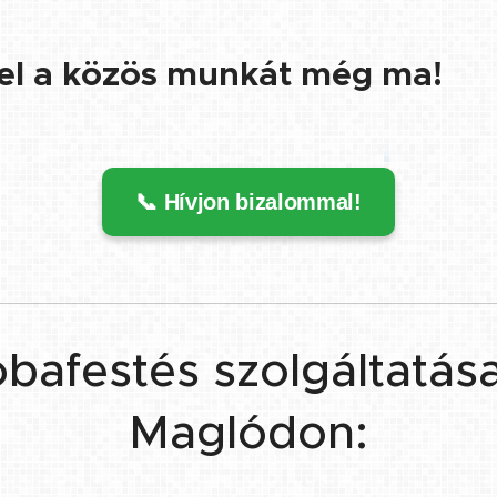
el a közös munkát még ma!
📞 Hívjon bizalommal!
bafestés szolgáltatás
Maglódon: