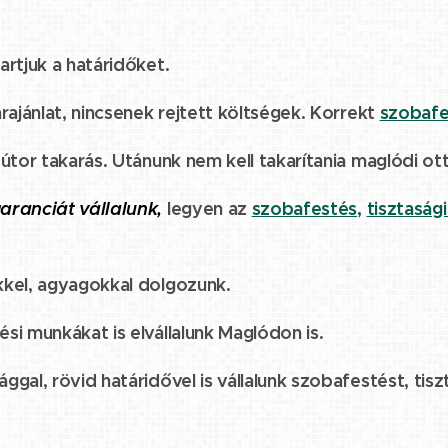
artjuk a határidőket.
rajánlat, nincsenek rejtett költségek. Korrekt
szobafe
útor takarás. Utánunk nem kell takarítania maglódi ot
aranciát vállalunk,
legyen az
szobafestés,
tisztasági
kkel, agyagokkal dolgozunk.
si munkákat is elvállalunk Maglódon is.
gal, rövid határidővel is vállalunk szobafestést, tisz