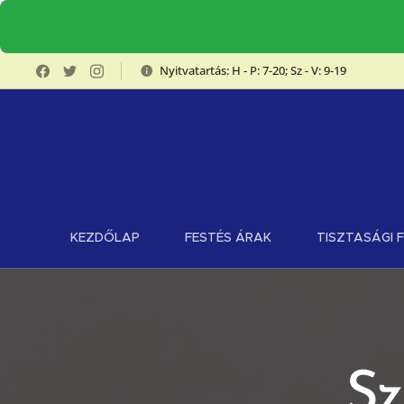
Nyitvatartás: H - P: 7-20; Sz - V: 9-19
KEZDŐLAP
FESTÉS ÁRAK
TISZTASÁGI 
Sz