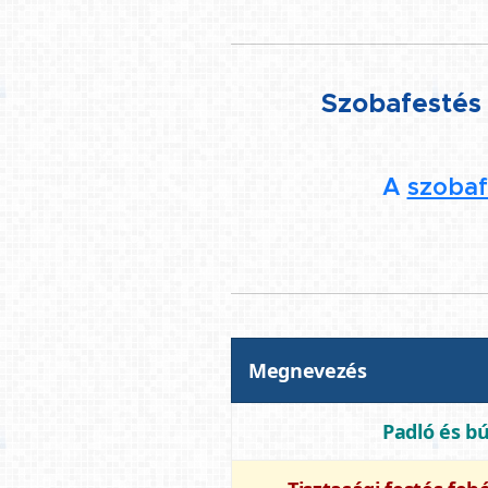
Szobafestés 
A
szobaf
Megnevezés
Padló és b