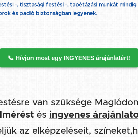
ési -, tisztasági festési -, tapétázási munkát mindig
orok és padló biztonságban legyenek.
📞 Hívjon most egy INGYENES árajánlatért!
estésre van szüksége Maglódon,
elmérést
és
ingyenes árajánlato
ük az elképzeléseit, színeket,h