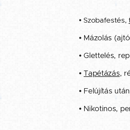
• Szobafestés,
• Mázolás (ajtó
• Glettelés, re
•
Tapétázás
, r
• Felújítás után
• Nikotinos, p