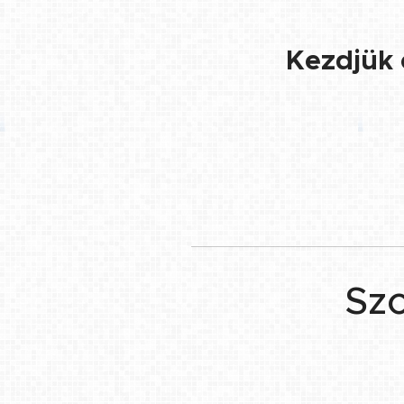
👉 Kezdjük 
Szo