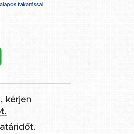
 alapos takarással
 kérjen
t
.
atáridőt.