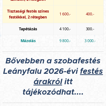
Tisztasági festés színes
1 600.-
400.-
festékkel, 2 rétegben
Tapétázás
4 100.-
300.-
Mázolás
9 800.-
3 000.-
Bővebben a szobafestés
Leányfalu 2026-évi
festés
árakról
itt
tájékozódhat....