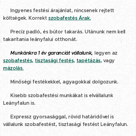
☑️ Ingyenes festési árajánlat, nincsenek rejtett
költségek. Korrekt
szobafestés Árak.
☑️ Precíz padló, és bútor takarás. Utánunk nem kell
takarítania leányfalui otthonát.
☑️
Munkánkra 1 év garanciát vállalunk,
legyen az
szobafestés,
tisztasági festés,
tapétázás,
vagy
mázolás.
☑️ Minőségi festékekkel, agyagokkal dolgozunk.
☑️ Kisebb szobafestési munkákat is elvállalunk
Leányfalun is.
☑️ Expressz gyorsasággal, rövid határidővel is
vállalunk szobafestést, tisztasági festést Leányfalun.