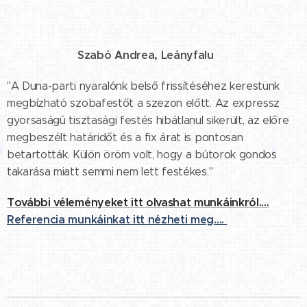
⭐⭐⭐⭐⭐ Szabó Andrea, Leányfalu
"A Duna-parti nyaralónk belső frissítéséhez kerestünk
megbízható szobafestőt a szezon előtt. Az expressz
gyorsaságú tisztasági festés hibátlanul sikerült, az előre
megbeszélt határidőt és a fix árat is pontosan
betartották. Külön öröm volt, hogy a bútorok gondos
takarása miatt semmi nem lett festékes."
További véleményeket itt olvashat munkáinkról....
Referencia munkáinkat itt nézheti meg....