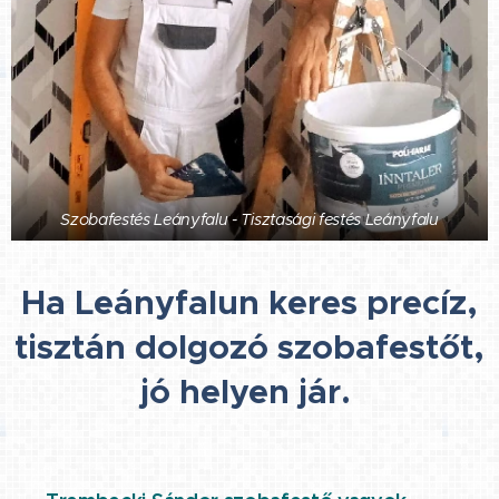
Szobafestés Leányfalu - Tisztasági festés Leányfalu
Ha Leányfalun keres precíz,
tisztán dolgozó szobafestőt,
jó helyen jár.