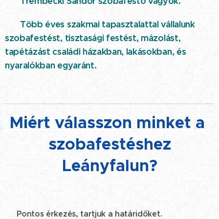
⭐ Trembecki Sándor szobafestő vagyok.
Több éves szakmai tapasztalattal vállalunk
⭐
szobafestést, tisztasági festést, mázolást,
tapétázást családi házakban, lakásokban, és
nyaralókban egyaránt.
Miért válasszon minket a
szobafestéshez
Leányfalun?
☑️ Pontos érkezés, tartjuk a határidőket.