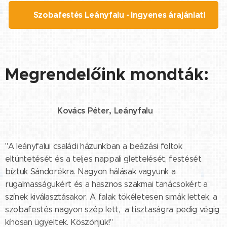
🖌️ Szobafestés Leányfalu - Ingyenes árajánlat!
Megrendelőink mondták:
Kovács Péter, Leányfalu
⭐⭐⭐⭐⭐
"A leányfalui családi házunkban a beázási foltok
eltüntetését és a teljes nappali glettelését, festését
bíztuk Sándorékra. Nagyon hálásak vagyunk a
rugalmasságukért és a hasznos szakmai tanácsokért a
színek kiválasztásakor. A falak tökéletesen simák lettek, a
szobafestés nagyon szép lett, a tisztaságra pedig végig
kínosan ügyeltek. Köszönjük!"