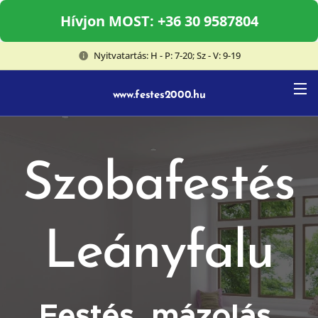
Hívjon MOST: +36 30 9587804
Nyitvatartás: H - P: 7-20; Sz - V: 9-19
www.festes2000.hu
Szobafestés
Leányfalu
Festés, mázolás,