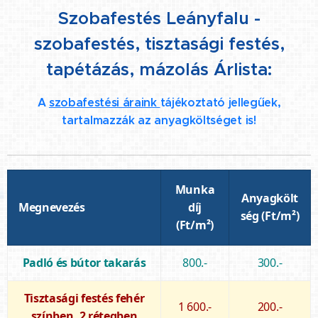
Szobafestés Leányfalu -
szobafestés, tisztasági festés,
tapétázás, mázolás Árlista:
A
szobafestési áraink
tájékoztató jellegűek,
tartalmazzák az anyagköltséget is!
Munka
Anyagkölt
Megnevezés
díj
ség (Ft/m²)
(Ft/m²)
Padló és bútor takarás
800.-
300.-
Tisztasági festés fehér
1 600.-
200.-
színben, 2 rétegben