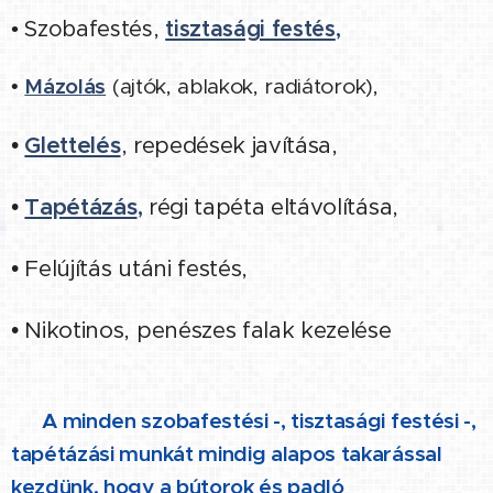
tisztasági festés
,
• Szobafestés,
•
Mázolás
(ajtók, ablakok, radiátorok),
•
Glettelés
, repedések javítása,
•
Tapétázás
,
régi tapéta eltávolítása,
• Felújítás utáni festés,
• Nikotinos, penészes falak kezelése
👉 A minden szobafestési -, tisztasági festési -,
tapétázási munkát mindig alapos takarással
kezdünk, hogy a bútorok és padló