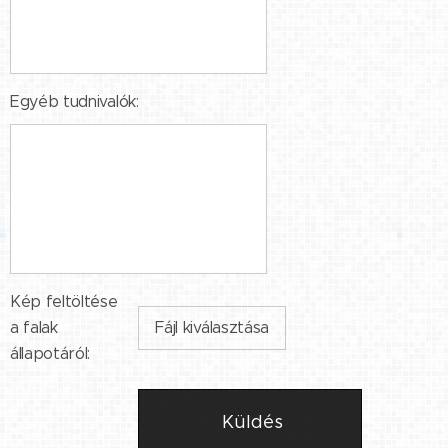
Egyéb tudnivalók:
Kép feltöltése
a falak
Fájl kiválasztása
állapotáról:
Küldés