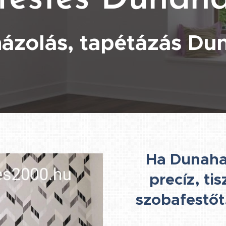
ázolás, tapétázás Du
Ha Dunaha
precíz, ti
szobafestőt,