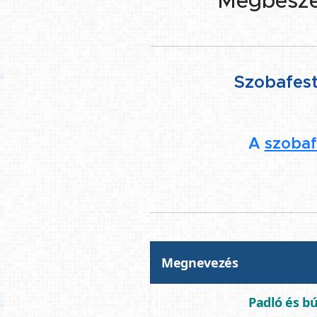
Megbeszélj
👉
Szobafest
A
szobaf
Megnevezés
Padló és b