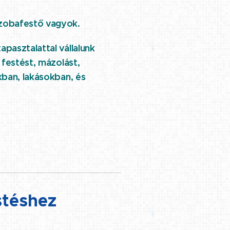
zobafestő vagyok.
asztalattal vállalunk
 festést, mázolást,
kban, lakásokban, és
stéshez