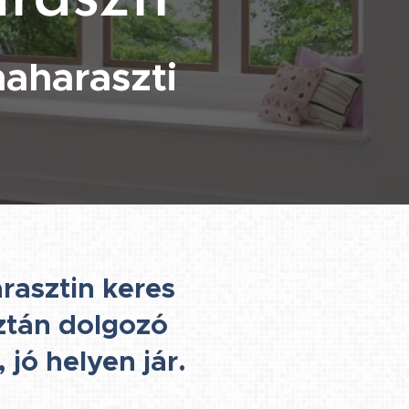
naharaszti
rasztin keres
sztán dolgozó
 jó helyen jár.