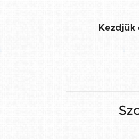
👉 Kezdjük 
Szo