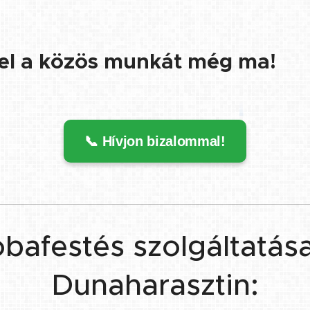
el a közös munkát még ma!
📞 Hívjon bizalommal!
bafestés szolgáltatás
Dunaharasztin: