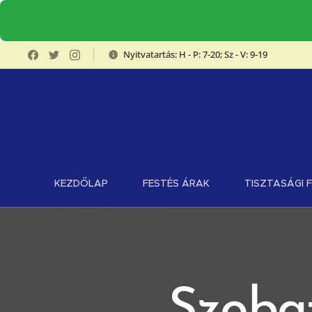
Nyitvatartás: H - P: 7-20; Sz - V: 9-19
KEZDŐLAP
FESTÉS ÁRAK
TISZTASÁGI 
Szoba