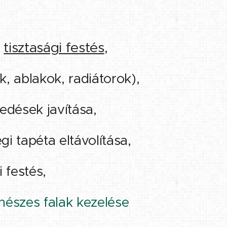
,
tisztasági festés
,
k, ablakok, radiátorok),
pedések javítása,
égi tapéta eltávolítása,
i festés,
enészes falak kezelése