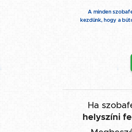
👉 A minden szobafest
kezdünk, hogy a bút
Ha szobaf
👉
helyszíni f