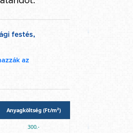
atáridőt.
gi festés,
lmazzák az
Anyagköltség (Ft/m²)
300.-