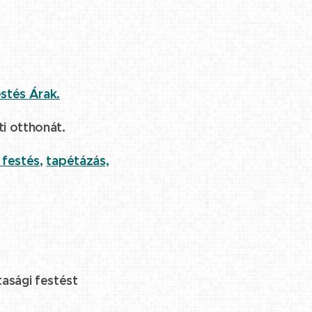
stés Árak.
ti otthonát.
 festés,
tapétázás,
tasági festést