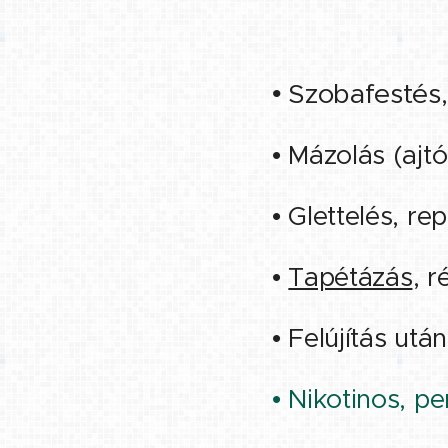
• Szobafestés
• Mázolás (ajtó
• Glettelés, re
•
Tapétázás
, r
• Felújítás után
• Nikotinos, p