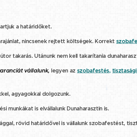
artjuk a határidőket.
rajánlat, nincsenek rejtett költségek. Korrekt
szobafe
útor takarás. Utánunk nem kell takarítania dunaharasz
aranciát vállalunk,
legyen az
szobafestés,
tisztasági
kkel, agyagokkal dolgozunk.
i munkákat is elvállalunk Dunaharasztin is.
gal, rövid határidővel is vállalunk szobafestést, tisz