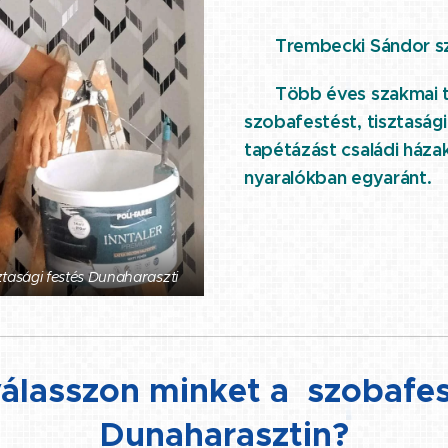
⭐ Trembecki Sándor s
⭐ Több éves szakmai tap
szobafestést, tisztasági
tapétázást családi háza
nyaralókban egyaránt.
ztasági festés Dunaharaszti
válasszon minket a szobafe
Dunaharasztin?