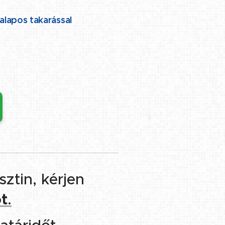
 alapos takarással
ztin, kérjen
t
.