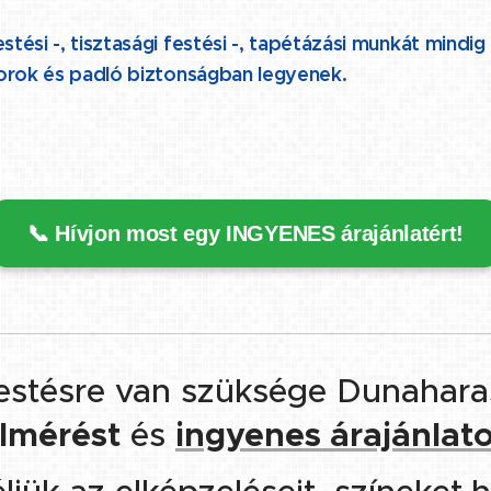
ési -, tisztasági festési -, tapétázási munkát mindig
orok és padló biztonságban legyenek.
📞 Hívjon most egy INGYENES árajánlatért!
estésre van szüksége Dunaharas
elmérést
és
ingyenes árajánlato