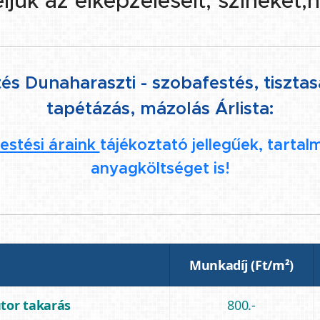
ük az elképzeléseit, színeket,h
és Dunaharaszti - szobafestés, tisztasá
tapétázás, mázolás Árlista:
estési áraink
tájékoztató jellegűek, tarta
anyagköltséget is!
Munkadíj (Ft/m²)
útor takarás
800.-