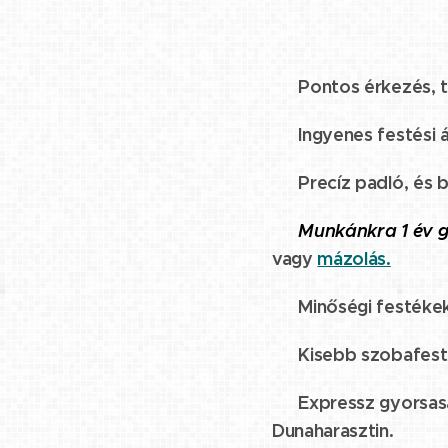
☑️ Pontos érkezés, t
☑️ Ingyenes festési á
☑️ Precíz padló, és b
☑️
Munkánkra 1 év g
vagy
mázolás.
☑️ Minőségi festéke
☑️ Kisebb szobafestés
☑️ Expressz gyorsaság
Dunaharasztin.