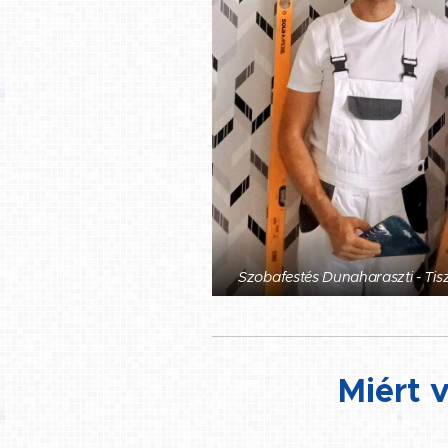
Szobafestés Dunaharaszti - Tis
Miért 