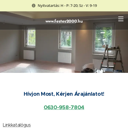
Nyitvatartás: H - P: 7-20; Sz - V: 9-19
www.festes2000.hu
Hívjon Most, Kérjen Árajánlatot!
0
630-958-7804
Linkkatalógus