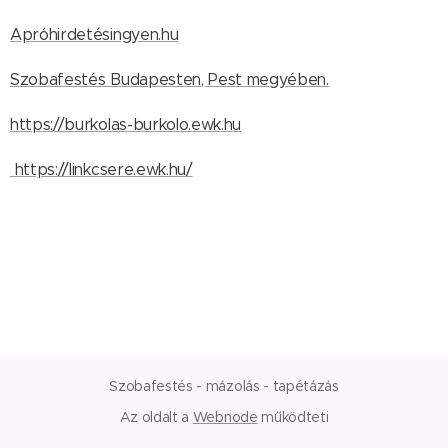
Apróhirdetésingyen.hu
Szobafestés Budapesten, Pest megyében.
https://burkolas-burkolo.ewk.hu
https://linkcsere.ewk.hu/
Szobafestés - mázolás - tapétázás
Az oldalt a
Webnode
működteti